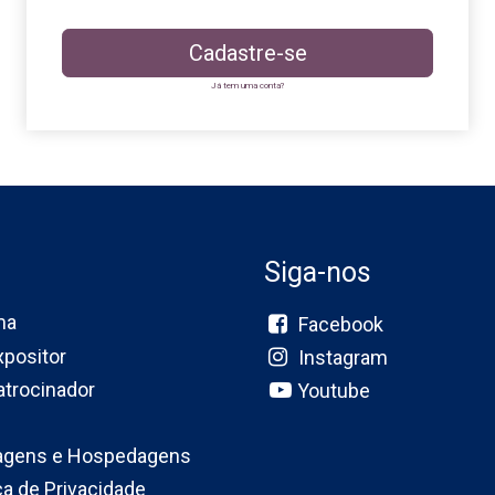
Cadastre-se
Já tem uma conta?
Siga-nos
ma
Facebook
xpositor
Instagram
atrocinador
Youtube
agens e Hospedagens
ica de Privacidade