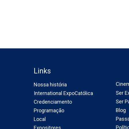
Links
Cine
Nossa história
Ser E
International ExpoCatólica
Ser P
Credenciamento
Blog
Programação
Pass
Local
Polít
Expositores