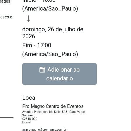
idades
(
America/Sao_Paulo
)
ceses e
domingo, 26 de julho de
2026
Fim -
17:00
(
America/Sao_Paulo
)
Adicionar ao
calendário
Local
Pro Magno Centro de Eventos
Avenida Professora Ida Kolb - 513 - Casa Verde
São Paulo
02518-000
Brasil
promagno@promagno.com.br