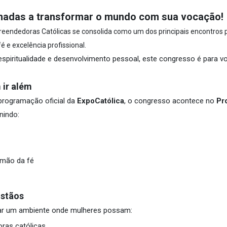
hamadas a transformar o mundo com sua vocação!
endedoras Católicas se consolida como um dos principais encontros 
e excelência profissional.
spiritualidade e desenvolvimento pessoal, este congresso é para v
 ir além
 programação oficial da
ExpoCatólica
, o congresso acontece no
Pr
unindo:
 mão da fé
istãos
iar um ambiente onde mulheres possam:
ras católicas