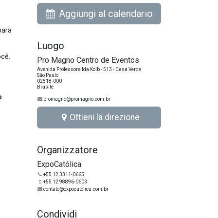
Aggiungi al calendario
para
Luogo
ocê.
Pro Magno Centro de Eventos
Avenida Professora Ida Kolb - 513 - Casa Verde
São Paulo
02518-000
Brasile
o
promagno@promagno.com.br
Ottieni la direzione
Organizzatore
ExpoCatólica
+55 12 3311-0665
+55 12 98896-0603
contato@expocatolica.com.br
Condividi