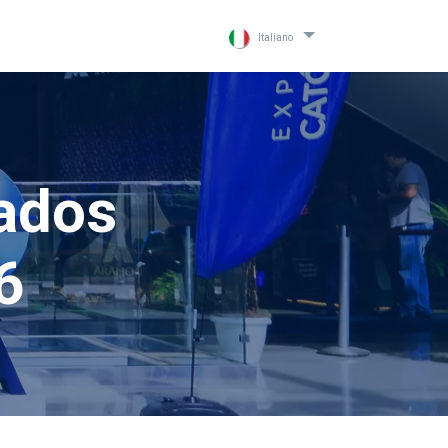
Italiano
ados
6