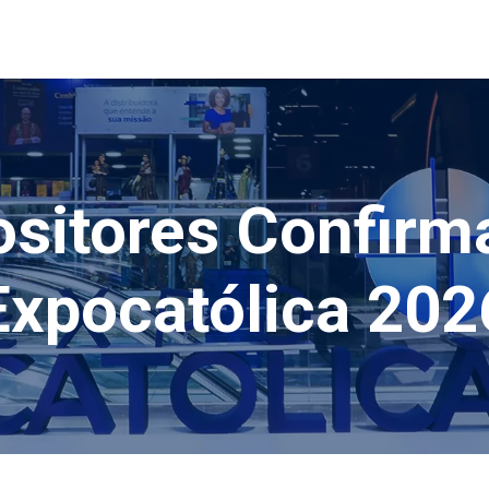
vora con noi
Blog
ositores Confirm
Expocatólica 202