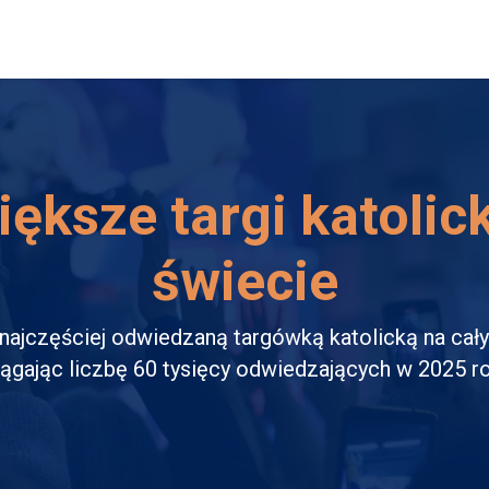
Współpracuj z nami
Blogu
ększe targi katolic
świecie
ajczęściej odwiedzaną targówką katolicką na cał
iągając liczbę 60 tysięcy odwiedzających w 2025 ro