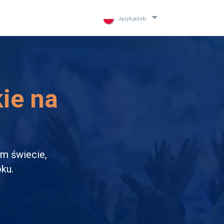
Język polski
kie na
ym świecie,
ku.