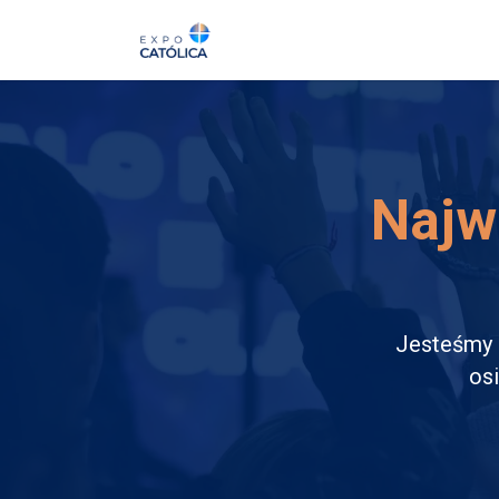
O nas
Expo 2026
Najwi
Jesteśmy n
os